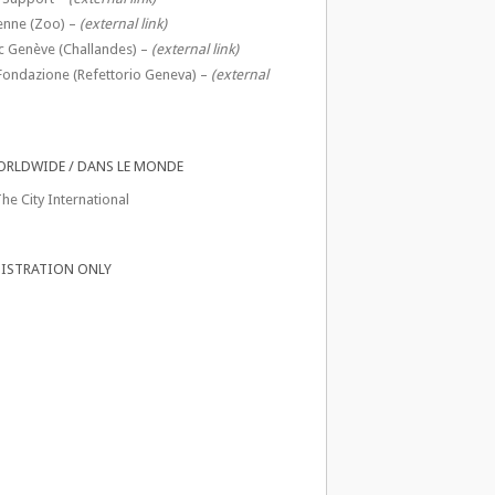
enne (Zoo) –
(external link)
c Genève (Challandes) –
(external link)
Fondazione (Refettorio Geneva) –
(external
ORLDWIDE / DANS LE MONDE
he City International
ISTRATION ONLY