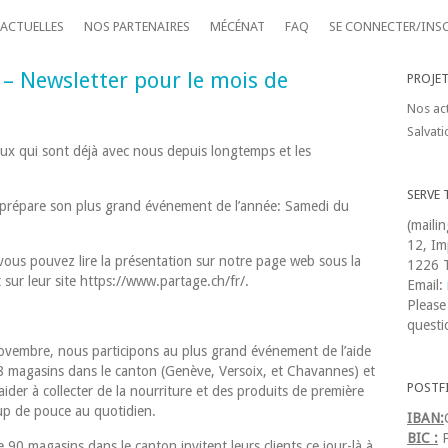
 ACTUELLES
NOS PARTENAIRES
MÉCÉNAT
FAQ
SE CONNECTER/INS
 – Newsletter pour le mois de
PROJE
Nos act
Salvati
ux qui sont déjà avec nous depuis longtemps et les
SERVE 
prépare son plus grand événement de l’année: Samedi du
(maili
12, Im
 vous pouvez lire la présentation sur notre page web sous la
1226 T
sur leur site https://www.partage.ch/fr/.
Email:
Please
questi
vembre, nous participons au plus grand événement de l’aide
8 magasins dans le canton (Genève, Versoix, et Chavannes) et
POSTF
der à collecter de la nourriture et des produits de première
up de pouce au quotidien.
IBAN:
BIC :
P
e 90 magasins dans le canton invitent leurs clients ce jour-là à