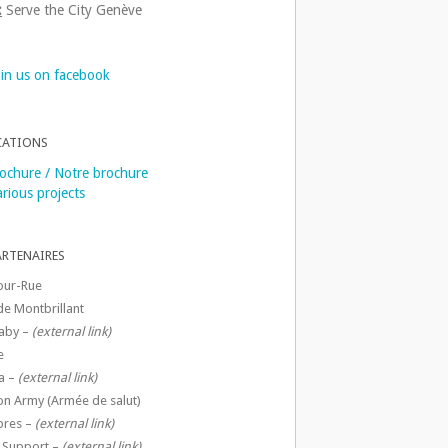
:
Serve the City Genève
oin us on facebook
CATIONS
ochure / Notre brochure
rious projects
ARTENAIRES
our-Rue
de Montbrillant
aby –
(external link)
e
a –
(external link)
ion Army (Armée de salut)
ibres –
(external link)
 Support –
(external link)