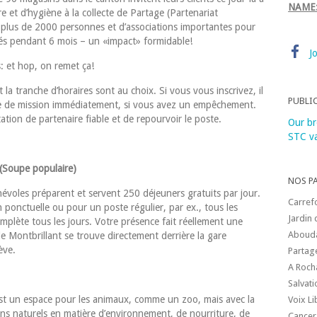
NAME
e et d’hygiène à la collecte de Partage (Partenariat
, plus de 2000 personnes et d’associations importantes pour
nés pendant 6 mois – un «impact» formidable!
J
: et hop, on remet ça!
 la tranche d’horaires sont au choix. Si vous vous inscrivez, il
PUBLI
ble de mission immédiatement, si vous avez un empêchement.
tion de partenaire fiable et de repourvoir le poste.
Our br
STC va
 (Soupe populaire)
NOS P
évoles préparent et servent 250 déjeuners gratuits par jour.
Carref
ponctuelle ou pour un poste régulier, par ex., tous les
Jardin 
mplète tous les jours. Votre présence fait réellement une
Aboud
 de Montbrillant se trouve directement derrière la gare
ève.
Partag
A Roch
Salvat
est un espace pour les animaux, comme un zoo, mais avec la
Voix L
ins naturels en matière d’environnement, de nourriture, de
Cancer