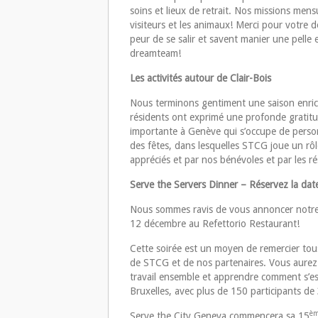
soins et lieux de retrait. Nos missions mens
visiteurs et les animaux! Merci pour votre 
peur de se salir et savent manier une pelle 
dreamteam!
Les activités autour de Clair-Bois
Nous terminons gentiment une saison enrichi
résidents ont exprimé une profonde gratitud
importante à Genève qui s’occupe de personn
des fêtes, dans lesquelles STCG joue un rô
appréciés et par nos bénévoles et par les ré
Serve the Servers Dinner – Réservez la dat
Nous sommes ravis de vous annoncer notre 
12 décembre au Refettorio Restaurant!
Cette soirée est un moyen de remercier tous
de STCG et de nos partenaires. Vous aurez l
travail ensemble et apprendre comment s’es
Bruxelles, avec plus de 150 participants de 
è
Serve the City Geneva commencera sa 15