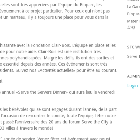
uelles sont très appréciées par l’équipe du Bioparc, les
La Gar
dévouement à ce projet particulier. Pour ceux qui n’ont pas
Biopar
et un marteau, il y a toujours une place pour vous dans la
Mater 
link)
ssante avec la Fondation Clair-Bois. L’équipe en place et les
STC W
e pour notre aide. Clair-Bois est une institution très
Serve T
es polyhandicapées. Malgré les défis, ils ont des sorties et
le essentiel depuis des années. Ces événements sont très
sidents. Suivez nos «Activités actuelles» pour être au courant.
ADMIN
e!
Login
annuel «Serve the Servers Dinner» qui aura lieu le vendredi
 les bénévoles qui se sont engagés durant l’année, de la part
’occasion de rencontrer le comité, toute l’équipe, fêter notre
t passé l’anniversaire des 20 ans du forum Serve the City à
33 villes à travers le monde!
me
année de service. Venez fêter cet événement avec nous!