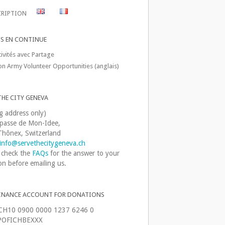
CRIPTION
TS EN CONTINUE
ivités avec Partage
on Army Volunteer Opportunities (anglais)
THE CITY GENEVA
ng address only)
passe de Mon-Idee,
hônex, Switzerland
info@servethecitygeneva.ch
 check the
FAQs
for the answer to your
on before emailing us.
INANCE ACCOUNT FOR DONATIONS
CH10 0900 0000 1237 6246 0
OFICHBEXXX