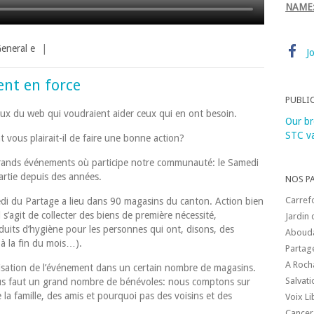
NAME
eneral e
|
J
ent en force
PUBLI
eux du web qui voudraient aider ceux qui en ont besoin.
Our br
STC va
 vous plairait-il de faire une bonne action?
 grands événements où participe notre communauté: le Samedi
artie depuis des années.
NOS P
Carref
edi du Partage a lieu dans 90 magasins du canton. Action bien
 s’agit de collecter des biens de première nécessité,
Jardin 
duits d’hygiène pour les personnes qui ont, disons, des
Aboud
 à la fin du mois…).
Partag
A Roch
isation de l’événement dans un certain nombre de magasins.
Salvat
nous faut un grand nombre de bénévoles: nous comptons sur
la famille, des amis et pourquoi pas des voisins et des
Voix L
Cancer