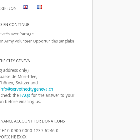
CRIPTION
TS EN CONTINUE
ivités avec Partage
on Army Volunteer Opportunities (anglais)
THE CITY GENEVA
ng address only)
passe de Mon-Idee,
hônex, Switzerland
info@servethecitygeneva.ch
 check the
FAQs
for the answer to your
on before emailing us.
INANCE ACCOUNT FOR DONATIONS
CH10 0900 0000 1237 6246 0
OFICHBEXXX