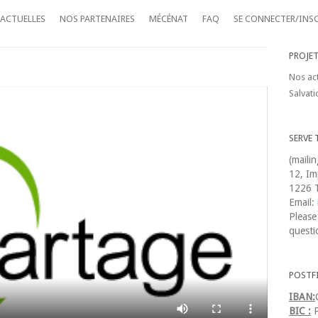
 ACTUELLES
NOS PARTENAIRES
MÉCÉNAT
FAQ
SE CONNECTER/INS
PROJE
Nos act
Salvati
SERVE 
(maili
12, Im
1226 T
Email:
Please
questi
POSTF
IBAN:
BIC :
P