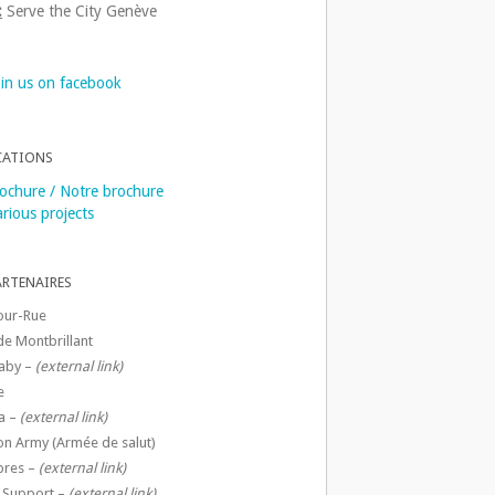
:
Serve the City Genève
oin us on facebook
CATIONS
ochure / Notre brochure
rious projects
ARTENAIRES
our-Rue
de Montbrillant
aby –
(external link)
e
a –
(external link)
ion Army (Armée de salut)
ibres –
(external link)
 Support –
(external link)