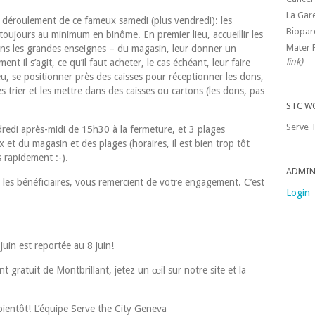
La Gar
 déroulement de ce fameux samedi (plus vendredi): les
Biopar
toujours au minimum en binôme. En premier lieu, accueillir les
Mater 
 dans les grandes enseignes – du magasin, leur donner un
link)
t il s’agit, ce qu’il faut acheter, le cas échéant, leur faire
eu, se positionner près des caisses pour réceptionner les dons,
 trier et les mettre dans des caisses ou cartons (les dons, pas
STC W
Serve T
redi après-midi de 15h30 à la fermeture, et 3 plages
ix et du magasin et des plages (horaires, il est bien trop tôt
 rapidement :-).
ADMIN
 les bénéficiaires, vous remercient de votre engagement. C’est
Login
juin est reportée au 8 juin!
t gratuit de Montbrillant, jetez un œil sur notre site et la
bientôt! L’équipe Serve the City Geneva