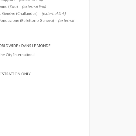
enne (Zoo) –
(external link)
c Genève (Challandes) –
(external link)
Fondazione (Refettorio Geneva) –
(external
ORLDWIDE / DANS LE MONDE
he City International
ISTRATION ONLY